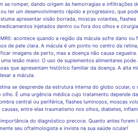
se romper, dando origem às hemorragias e infiltrações de 
, ou ter um desenvolvimento rápido e progressivo, que pode
stuma apresentar visão borrada, moscas volantes, flashes 
medicamentos injetados dentro ou fora dos olhos e cirurgia
MRI): acontece quando a região da mácula sofre dano ou fa
sos de pele clara. A mácula é um ponto no centro da retina
tificar imagens de perto, mas a doença não causa cegueira. 
uma lesão maior. O uso de suplementos alimentares pode 
s que apresentam histórico familiar da doença. A alta mi
esar a mácula.
etina se desprende da estrutura interna do globo ocular, o
do olho. É uma urgência médica cujo tratamento depende 
bra central ou periférica, flashes luminosos, moscas vola
 causas, entre elas traumatismo nos olhos, diabetes, inflam
importância do diagnóstico precoce. Quanto antes forem i
amente seu oftalmologista e invista na sua saúde ocular!