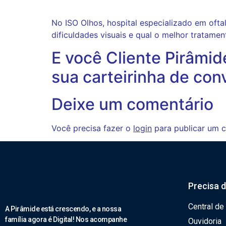
No ISO Olhos, hospital especializado em oftal
dificuldades visuais e qual o melhor tratame
E você Cliente Pirâmid
sua carteirinha de con
Deixe um comentário
Você precisa fazer o
login
para publicar um c
Precisa 
Central de
A Pirâmide está crescendo, e a nossa
família agora é Digital! Nos acompanhe
Ouvidoria