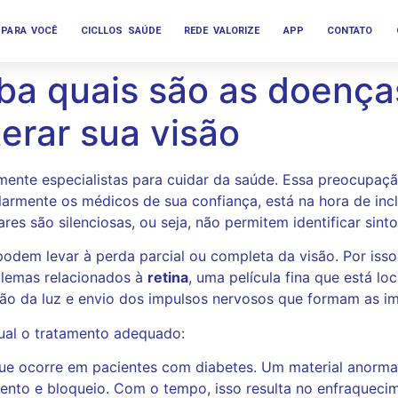
PARA VOCÊ
CICLLOS SAÚDE
REDE VALORIZE
APP
CONTATO
ba quais são as doença
terar sua visão
ente especialistas para cuidar da saúde. Essa preocupaçã
larmente os médicos de sua confiança, está na hora de inc
res são silenciosas, ou seja, não permitem identificar sinto
dem levar à perda parcial ou completa da visão. Por isso,
blemas relacionados à
retina
, uma película fina que está lo
ação da luz e envio dos impulsos nervosos que formam as 
ual o tratamento adequado:
e ocorre em pacientes com diabetes. Um material anorma
mento e bloqueio. Com o tempo, isso resulta no enfraqueci