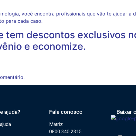
mologia, você encontra profissionais que vão te ajudar a d
nto para cada caso.
e tem descontos exclusivos n
vênio e economize.
omentário.
de ajuda?
Fale conosco
Baixar 
 ajuda
Matriz
0800 340 2315