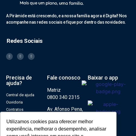
A Pirâmide está crescendo, e a nossa família agora é Digital! Nos
acompanhe nas redes sociais e fique por dentro das novidades.
Redes Sociais
Precisa de
Fale conosco
Baixar o app
ajuda?
Matriz
Central de ajuda
0800 340 2315
Ouvidoria
Av. Afonso Pena,
Contratos
2223
Negocie sua dívida
Utilizamos cookies para oferecer melhor
Política de Privacidade
Bairro: Brasil –
experiência, melhorar o desempenho, analisar
Taxa de Acionamento
Uberlândia