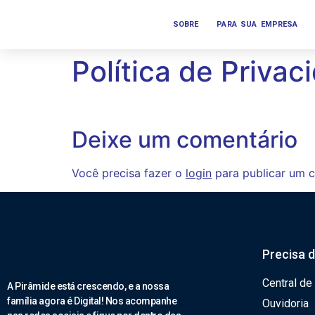
SOBRE
PARA SUA EMPRESA
Política de Privac
Deixe um comentário
Você precisa fazer o
login
para publicar um c
Precisa 
Central de
A Pirâmide está crescendo, e a nossa
família agora é Digital! Nos acompanhe
Ouvidoria